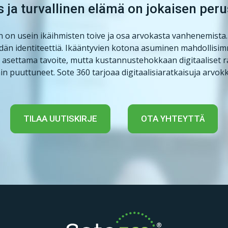
 ja turvallinen elämä on jokaisen per
on usein ikäihmisten toive ja osa arvokasta vanhenemista. Ko
idän identiteettiä. Ikääntyvien kotona asuminen mahdollisi
 asettama tavoite, mutta kustannustehokkaan digitaaliset ra
n puuttuneet. Sote 360 tarjoaa digitaalisiaratkaisuja arv
TILAA UUTISKIRJE
OTA YHTEYTTÄ