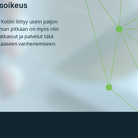
usoikeus
tiin liittyy usein paljon
mman pitkään on myös niin
tkaisut ja palvelut tätä
okkaaseen vanhenemiseen.