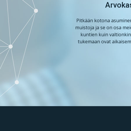
Arvokas
Pitkään kotona asuminen 
muistoja ja se on osa me
kuntien kuin valtionkin
tukemaan ovat aikaisemi